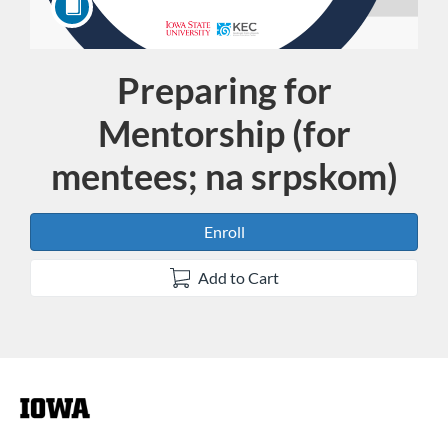
Preparing for
Course
Mentorship (for
mentees; na srpskom)
Enroll
Add to Cart
F