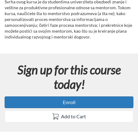
u
Svrha ovog kursa je da studentima univerziteta obezbedi znanje i
veštine za produktivne profesionalne odnose sa mentorom. Tokom
l
kursa, naučićete šta to mentorstvo podrazumeva (a šta ne); kako
personalizovati proces mentorstva sa informacijama o
samoocenjivanju; četiri faze procesa mentorstva; i prekretnice koje
l
možete postići sa svojim mentorom, kao što su je kreiranje plana
individualnog razvojnog i mentorski dogovor.
c
o
Sign up for this course
u
today!
r
s
Enroll
e
Add to Cart
d